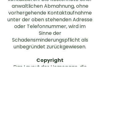
anwaltlichen Abmahnung, ohne
vorhergehende Kontaktaufnahme
unter der oben stehenden Adresse
oder Telefonnummer, wird im
Sinne der
Schadensminderungspflicht als
unbegründet zurückgewiesen.
Copyright
Das Layout der Homepage, die
verwendeten Grafiken und
Datenbanken sowie Quellcodes
sind urheberrechtlich geschützt.
Alle Rechte, auch die der
fotomechanischen Wiedergabe,
der Vervielfältigung und der
Verbreitung mittels besonderer
Verfahren (zum Beispiel
Datenverarbeitung, Datenträger
und Datennetze), auch teilweise,