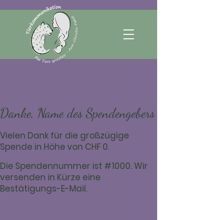
Danke, Name des Spendengebers
Vielen Dank für die großzügige
Spende in Höhe von CHF 0.
Die Spendennummer ist #1000. Wir
versenden in Kürze eine
Bestätigungs-E-Mail.