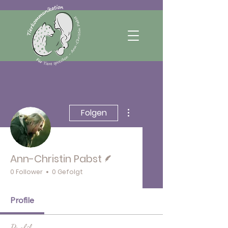
Weitere Optionen
Folgen
Autor
Ann-Christin Pabst
0 Follower
0 Gefolgt
Profile